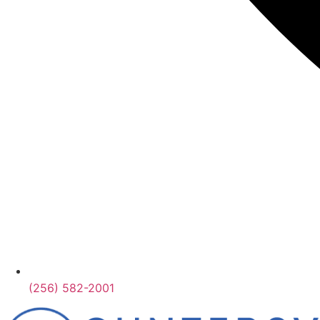
(256) 582-2001