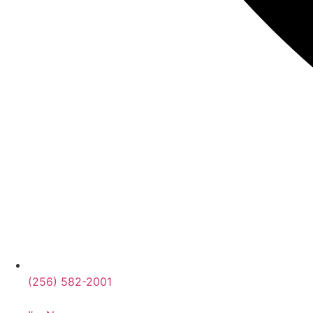
(256) 582-2001