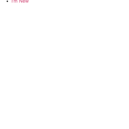
I’m New