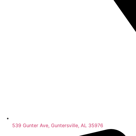
539 Gunter Ave, Guntersville, AL 35976